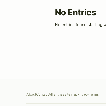
No Entries
No entries found starting w
About
Contact
All Entries
Sitemap
Privacy
Terms