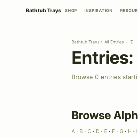
Bathtub Trays
SHOP
INSPIRATION
RESOUR
Bathtub Trays
›
All Entries
›
Z
Entries:
Browse 0 entries start
Browse Alph
A
·
B
·
C
·
D
·
E
·
F
·
G
·
H
·
I