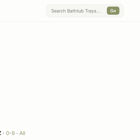
Go
Z
·
0-9
·
All