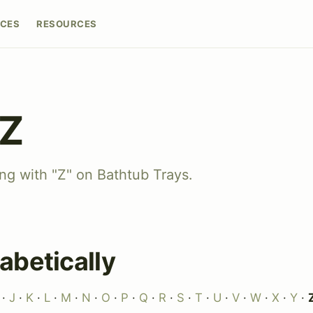
CES
RESOURCES
 Z
ing with "Z" on Bathtub Trays.
abetically
·
J
·
K
·
L
·
M
·
N
·
O
·
P
·
Q
·
R
·
S
·
T
·
U
·
V
·
W
·
X
·
Y
·